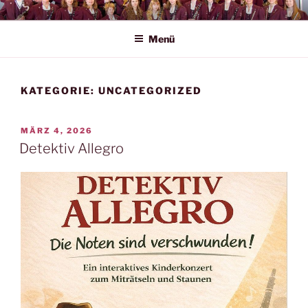
Zum
MUSIKVEREIN AICHHALDEN
Inhalt
Menü
springen
KATEGORIE:
UNCATEGORIZED
VERÖFFENTLICHT
MÄRZ 4, 2026
AM
Detektiv Allegro