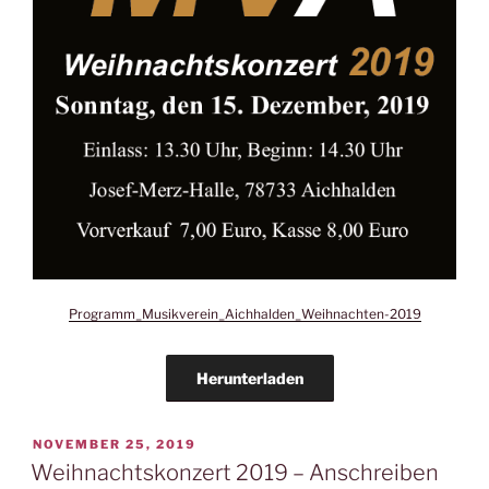
Programm_Musikverein_Aichhalden_Weihnachten-2019
Herunterladen
VERÖFFENTLICHT
NOVEMBER 25, 2019
AM
Weihnachtskonzert 2019 – Anschreiben