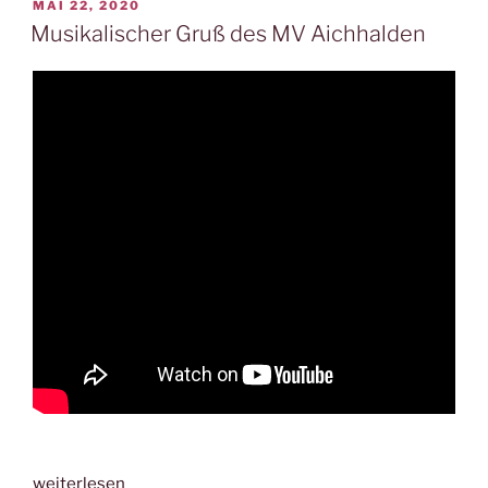
VERÖFFENTLICHT
MAI 22, 2020
AM
Musikalischer Gruß des MV Aichhalden
„Musikalischer
weiterlesen