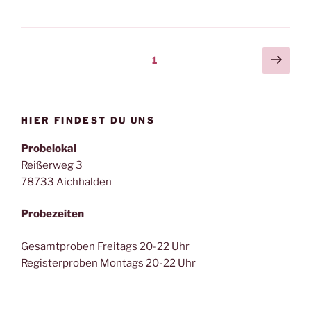
Seitennummerierung
Näch
Seite
1
Seit
der
Beiträge
HIER FINDEST DU UNS
Probelokal
Reißerweg 3
78733 Aichhalden
Probezeiten
Gesamtproben Freitags 20-22 Uhr
Registerproben Montags 20-22 Uhr