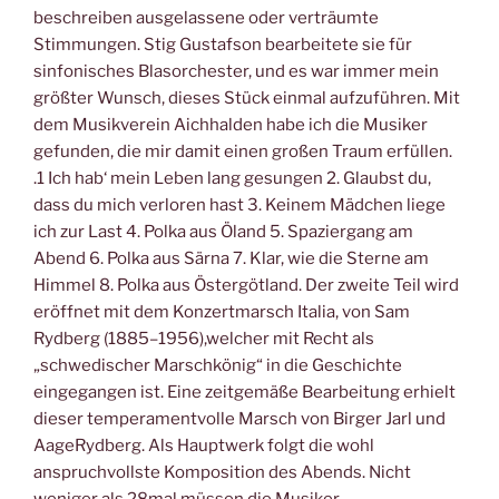
beschreiben ausgelassene oder verträumte
Stimmungen. Stig Gustafson bearbeitete sie für
sinfonisches Blasorchester, und es war immer mein
größter Wunsch, dieses Stück einmal aufzuführen. Mit
dem Musikverein Aichhalden habe ich die Musiker
gefunden, die mir damit einen großen Traum erfüllen.
.1 Ich hab‘ mein Leben lang gesungen 2. Glaubst du,
dass du mich verloren hast 3. Keinem Mädchen liege
ich zur Last 4. Polka aus Öland 5. Spaziergang am
Abend 6. Polka aus Särna 7. Klar, wie die Sterne am
Himmel 8. Polka aus Östergötland. Der zweite Teil wird
eröffnet mit dem Konzertmarsch Italia, von Sam
Rydberg (1885–1956),welcher mit Recht als
„schwedischer Marschkönig“ in die Geschichte
eingegangen ist. Eine zeitgemäße Bearbeitung erhielt
dieser temperamentvolle Marsch von Birger Jarl und
AageRydberg. Als Hauptwerk folgt die wohl
anspruchvollste Komposition des Abends. Nicht
weniger als 28mal müssen die Musiker