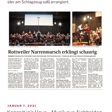
(der am Schlagzeug saß) arrangiert.
VERÖFFENTLICHT
JANUAR 7, 2021
AM