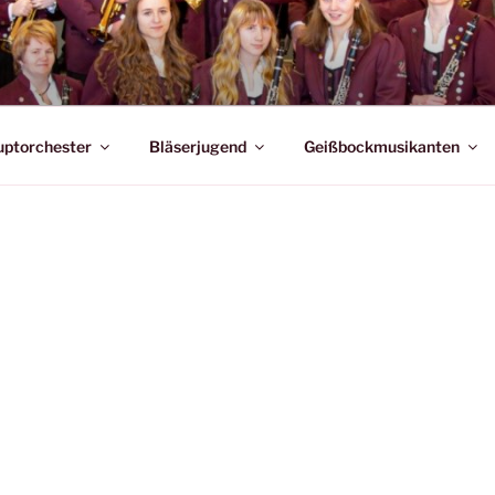
EIN AICHHALDEN
ptorchester
Bläserjugend
Geißbockmusikanten