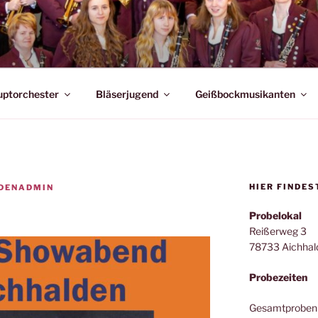
EIN AICHHALDEN
ptorchester
Bläserjugend
Geißbockmusikanten
HIER FINDES
DENADMIN
Probelokal
Reißerweg 3
78733 Aichhal
Probezeiten
Gesamtproben 