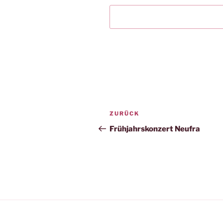
Beitragsnavigation
Vorheriger
ZURÜCK
Beitrag
Frühjahrskonzert Neufra